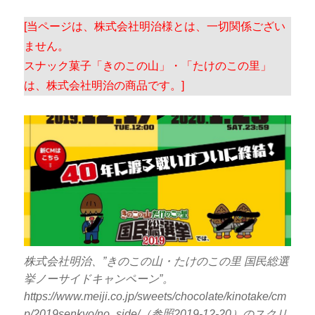
[当ページは、株式会社明治様とは、一切関係ござい
ません。
スナック菓子「きのこの山」・「たけのこの里」
は、株式会社明治の商品です。]
株式会社明治、”
きのこの山・たけのこの里 国民総選
挙
ノーサイドキャンペーン”。
https://www.meiji.co.jp/sweets/chocolate/kinotake/cm
p/2019senkyo/no_side/（参照2019-12-20）のスクリ