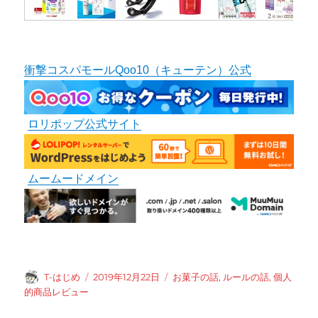
衝撃コスパモールQoo10（キューテン）公式
ロリポップ公式サイト
ムームードメイン
投
投
カ
T-はじめ
2019年12月22日
お菓子の話
,
ルールの話
,
個人
稿
稿
テ
的商品レビュー
者
日:
ゴ