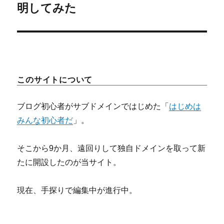
シ
の
明してみた
投
ョ
稿:
ン
このサイトについて
ブログ初心者がサブドメインではじめた「
はじめは
みんな初心者だ
」。
そこから9か月、遠回りして独自ドメインを取って新
たに開設したのが当サイト。
現在、手探りで編集中が進行中。