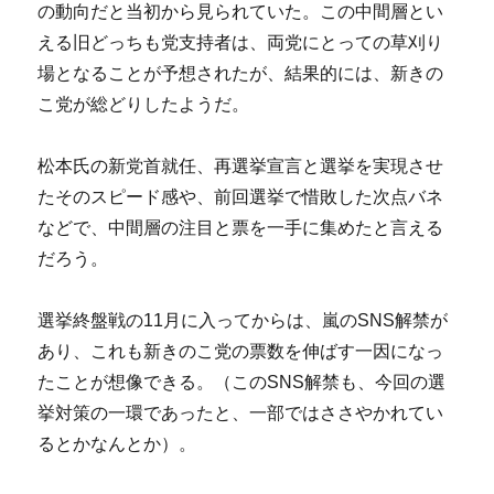
の動向だと当初から見られていた。この中間層とい
える旧どっちも党支持者は、両党にとっての草刈り
場となることが予想されたが、結果的には、新きの
こ党が総どりしたようだ。
松本氏の新党首就任、再選挙宣言と選挙を実現させ
たそのスピード感や、前回選挙で惜敗した次点バネ
などで、中間層の注目と票を一手に集めたと言える
だろう。
選挙終盤戦の11月に入ってからは、嵐のSNS解禁が
あり、これも新きのこ党の票数を伸ばす一因になっ
たことが想像できる。（このSNS解禁も、今回の選
挙対策の一環であったと、一部ではささやかれてい
るとかなんとか）。