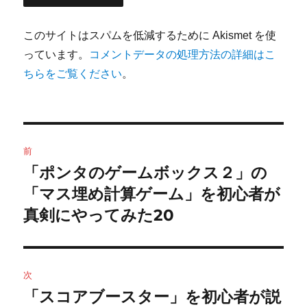
このサイトはスパムを低減するために Akismet を使
っています。
コメントデータの処理方法の詳細はこ
ちらをご覧ください
。
投
前
稿
「ポンタのゲームボックス２」の
前
の
「マス埋め計算ゲーム」を初心者が
ナ
投
真剣にやってみた20
ビ
稿:
ゲ
次
ー
「スコアブースター」を初心者が説
次