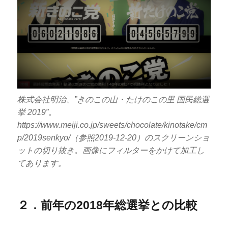
株式会社明治、”きのこの山・たけのこの里 国民総選
挙 2019”。
https://www.meiji.co.jp/sweets/chocolate/kinotake/cm
p/2019senkyo/（参照2019-12-20）のスクリーンショ
ットの切り抜き。画像にフィルターをかけて加工し
てあります。
２．前年の2018年総選挙との比較