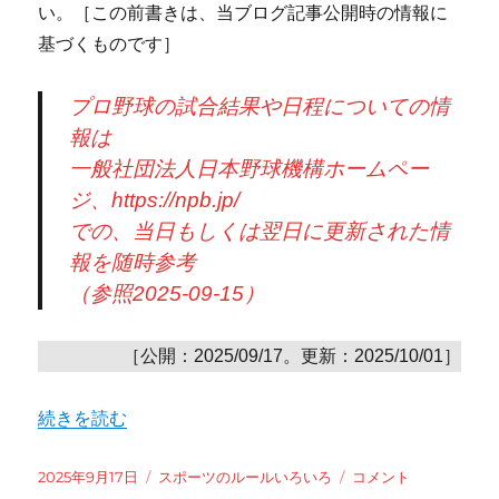
い。［この前書きは、当ブログ記事公開時の情報に
基づくものです］
プロ野球の試合結果や日程についての情
報は
一般社団法人日本野球機構ホームペー
ジ、https://npb.jp/
での、当日もしくは翌日に更新された情
報を随時参考
（参照2025-09-15）
［公開：2025/09/17。更新：2025/10/01］
“2025年は初心者がセリーグがアレよアレよと阪神が最速（注
続きを読む
投
カ
2025
2025年9月17日
スポーツのルールいろいろ
コメント