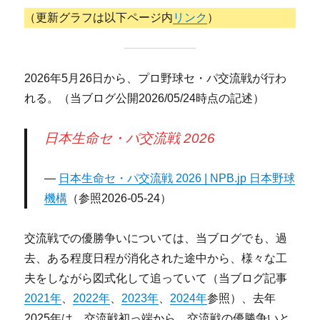
（更新グラフは以下ページ内
リンク
）
2026年5月26日から、プロ野球セ・パ交流戦が行わ
れる。（当ブログ公開2026/05/24時点の記述）
日本生命セ・パ交流戦 2026
日本生命セ・パ交流戦 2026 | NPB.jp 日本野球
機構
（参照2026-05-24）
交流戦での優勝争いについては、当ブログでも、過
去、ある程度日程が消化された途中から、様々な工
夫をしながら図式化して追っていて（当ブログ記事
2021年
、
2022年
、
2023年
、
2024年
参照）、去年
2025年は、交流戦初っ端から、交流戦の優勝争いと