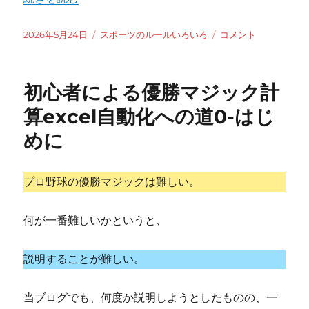
投
カ
2026
2026年5月24日
スポーツのルールいろいろ
コメント
稿
テ
年
日:
ゴ
も
リ
初
初心者による優勝マジック計
ー
心
者
算excel自動化への道0-はじ
が
めに
プ
ロ
野
球
プロ野球の優勝マジックは難しい。
セ・
パ
何が一番難しいかというと、
交
流
戦
説明することが難しい。
の
優
勝
当ブログでも、何度か説明しようとしたものの、一