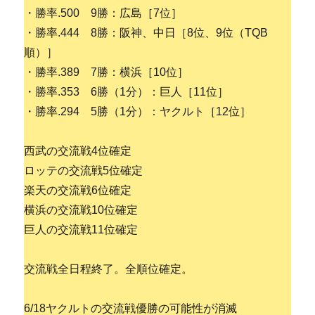
・勝率.500 9勝：広島［7位］
・勝率.444 8勝：阪神、中日［8位、9位（TQB
順）］
・勝率.389 7勝：横浜［10位］
・勝率.353 6勝（1分）：巨人［11位］
・勝率.294 5勝（1分）：ヤクルト［12位］
西武の交流戦4位確定
ロッテの交流戦5位確定
楽天の交流戦6位確定
横浜の交流戦10位確定
巨人の交流戦11位確定
交流戦全日程終了。全順位確定。
6/18ヤクルトの交流戦優勝の可能性が消滅