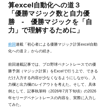
算excel自動化への道３
「優勝マジック数と自力優
勝 - 優勝マジックを「自
力」で理解するために」
前回
連載「初心者による優勝マジック計算excel自動
化への道２」からの続き。
前回連載記事では、プロ野球ペナントレースでの優
勝予測（マジック計算）をExcelで行う上で、できる
だけ入力する内容が少なくなるようにしながら、入
力欄と出力欄のレイアウトを考えた。そして、具体
例として、記事執筆時（2026年7月下旬頃）の2026
年セリーグペナントレースの内容を、実際に入力し
てみた。