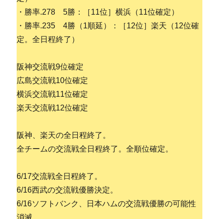
要
・勝率.278 5勝：［11位］横浜（11位確定）
な
も
・勝率.235 4勝（1順延）：［12位］楽天（12位確
の
定。全日程終了）
と
引
分
阪神交流戦9位確定
試
広島交流戦10位確定
合
横浜交流戦11位確定
の
重
楽天交流戦12位確定
要
性」
阪神、楽天の全日程終了。
に
全チームの交流戦全日程終了。全順位確定。
6/17交流戦全日程終了。
6/16西武の交流戦優勝決定。
6/16ソフトバンク、日本ハムの交流戦優勝の可能性
消滅。