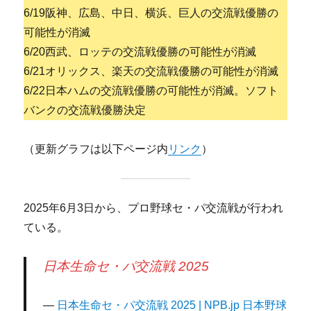
6/19阪神、広島、中日、横浜、巨人の交流戦優勝の
可能性が消滅
6/20西武、ロッテの交流戦優勝の可能性が消滅
6/21オリックス、楽天の交流戦優勝の可能性が消滅
6/22日本ハムの交流戦優勝の可能性が消滅。ソフト
バンクの交流戦優勝決定
（更新グラフは以下ページ内
リンク
）
2025年6月3日から、プロ野球セ・パ交流戦が行われ
ている。
日本生命セ・パ交流戦 2025
日本生命セ・パ交流戦 2025 | NPB.jp 日本野球