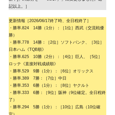
化
記以上。］
へ
の
道
更新情報［2026/06/17終了時、全日程終了］
１
・勝率.824 14勝（1分）：［1位］西武（交流戦優
「プ
勝）
ロ
野
・勝率.778 14勝：［2位］ソフトバンク、［3位］
球
日本ハム《TQB順》
で
・勝率.625 10勝（2分）：［4位］巨人、［5位］
の
勝
ロッテ《直接対戦成績順》
率
・勝率.529 9勝（1分）：［6位］オリックス
計
・勝率.389 7勝：［7位］中日
算 -
順
・勝率.353 6勝（1分）：［8位］ヤクルト
位
・勝率.333 6勝：［9位］阪神（9位確定。全日程終
決
了）
め
に
・勝率.294 5勝（1分）：［10位］広島（10位確
必
定）