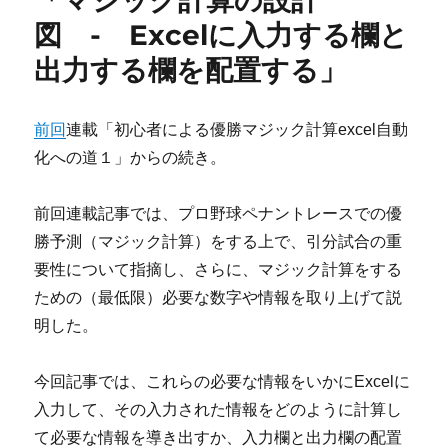
「マジック計算の設計
マ
図 - Excelに入力する欄と
ジ
ッ
出力する欄を配置する」
ク
計
算
前回
連載「初心者による優勝マジック計算excel自動
excel
化への道１」からの続き。
自
動
化
前回連載記事では、プロ野球ペナントレースでの優
へ
勝予測（マジック計算）をする上で、引分試合の重
の
道
要性について指摘し、さらに、マジック計算をする
３
ための（最低限）必要な数字や情報を取り上げて説
「優
明した。
勝
マ
ジ
今回記事では、これらの必要な情報をいかにExcelに
ッ
入力して、その入力された情報をどのように計算し
ク
数
て必要な情報を導き出すか、入力欄と出力欄の配置