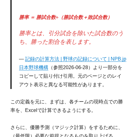
力
す
勝率 ＝ 勝試合数÷（勝試合数＋敗試合数）
る
欄
と
勝率とは、引分試合を除いた試合数のう
出
ち、勝った割合を表します。
力
す
る
記録の計算方法 | 野球の記録について | NPB.jp
欄
日本野球機構
（参照2026-06-28）より一部分を
を
コピーして貼り付け引用。元のページとのレイ
配
置
アウト表示と異なる可能性があります。
す
る」
この定義を元に、まずは、各チームの現時点での勝
に
率を、Excelで計算できるようにする。
さらに、優勝予測（マジック計算）をするために、
（最低限）必要な前提となるものを取り上げる。