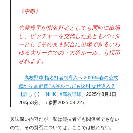
《中略》
先発投手が指名打者としても同時に出場
し、ピッチャーを交代したあともバッタ
ーとしてそのまま試合に出場できるいわ
ゆる大リーグでの「大谷ルール」も採用
されます。
高校野球 指名打者制導入へ 2026年春の公式
戦から 高野連 “大谷ルール”も採用 なぜ導入？
【詳しく】 | NHK | #高校野球
、2025年8月1日
20時53分。（参照2025-08-22）
興味深い内容だが、私は競技者でも関係者でもない
ので、その賛否については、ここでは触れない。