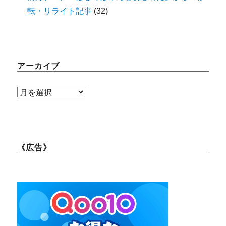
転・リライト記事
(32)
アーカイブ
ア
ー
カ
イ
《広告》
ブ