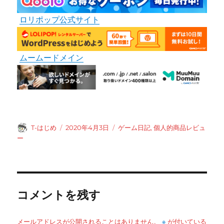
ロリポップ公式サイト
ムームードメイン
投
投
カ
T-はじめ
2020年4月3日
ゲーム日記
,
個人的商品レビュ
稿
稿
テ
ー
者
日:
ゴ
リ
ー
コメントを残す
※
メールアドレスが公開されることはありません。
が付いている