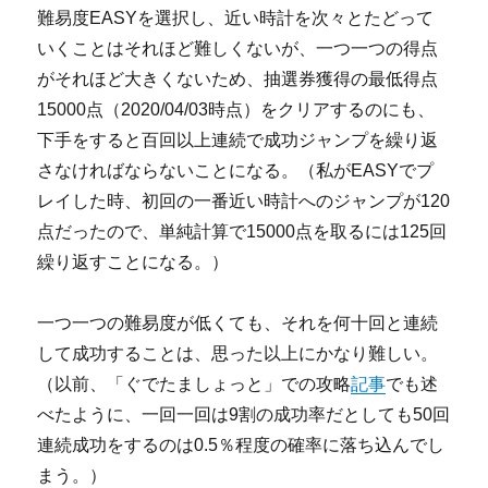
難易度EASYを選択し、近い時計を次々とたどって
いくことはそれほど難しくないが、一つ一つの得点
がそれほど大きくないため、抽選券獲得の最低得点
15000点（2020/04/03時点）をクリアするのにも、
下手をすると百回以上連続で成功ジャンプを繰り返
さなければならないことになる。（私がEASYでプ
レイした時、初回の一番近い時計へのジャンプが120
点だったので、単純計算で15000点を取るには125回
繰り返すことになる。）
一つ一つの難易度が低くても、それを何十回と連続
して成功することは、思った以上にかなり難しい。
（以前、「ぐでたましょっと」での攻略
記事
でも述
べたように、一回一回は9割の成功率だとしても50回
連続成功をするのは0.5％程度の確率に落ち込んでし
まう。）