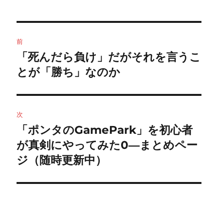
投
前
稿
「死んだら負け」だがそれを言うこ
前
の
とが「勝ち」なのか
ナ
投
ビ
稿:
ゲ
次
「ポンタのGamePark」を初心者
次
ー
の
が真剣にやってみた0―まとめペー
シ
投
ジ（随時更新中）
稿:
ョ
ン