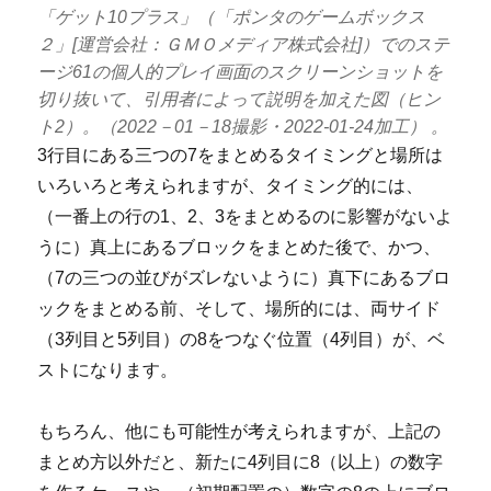
「ゲット10プラス」（「ポンタのゲームボックス
２」[運営会社：ＧＭＯメディア株式会社]）でのステ
ージ61の個人的プレイ画面のスクリーンショットを
切り抜いて、引用者によって説明を加えた図（ヒン
ト2）。（2022－01－18撮影・2022-01-24加工） 。
3行目にある三つの7をまとめるタイミングと場所は
いろいろと考えられますが、タイミング的には、
（一番上の行の1、2、3をまとめるのに影響がないよ
うに）真上にあるブロックをまとめた後で、かつ、
（7の三つの並びがズレないように）真下にあるブロ
ックをまとめる前、そして、場所的には、両サイド
（3列目と5列目）の8をつなぐ位置（4列目）が、ベ
ストになります。
もちろん、他にも可能性が考えられますが、上記の
まとめ方以外だと、新たに4列目に8（以上）の数字