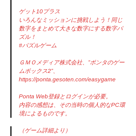
ゲット10プラス
いろんなミッションに挑戦しよう！同じ
数字をまとめて大きな数字にする数字パ
ズル！
#パズルゲーム
ＧＭＯメディア株式会社、”ポンタのゲー
ムボックス2”、
https://ponta.gesoten.com/easygame
Ponta Web登録とログインが必要。
内容の感想は、その当時の個人的なPC環
境によるものです。
（ゲーム詳細より）