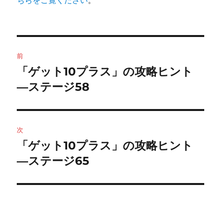
ちらをご覧ください
。
投
前
稿
「ゲット10プラス」の攻略ヒント
前
の
―ステージ58
ナ
投
ビ
稿:
ゲ
次
「ゲット10プラス」の攻略ヒント
次
ー
の
―ステージ65
シ
投
稿:
ョ
ン