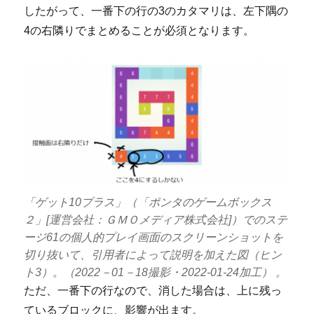
したがって、一番下の行の3のカタマリは、左下隅の
4の右隣りでまとめることが必須となります。
「ゲット10プラス」（「ポンタのゲームボックス
２」[運営会社：ＧＭＯメディア株式会社]）でのステ
ージ61の個人的プレイ画面のスクリーンショットを
切り抜いて、引用者によって説明を加えた図（ヒン
ト3）。（2022－01－18撮影・2022-01-24加工） 。
ただ、一番下の行なので、消した場合は、上に残っ
ているブロックに、影響が出ます。