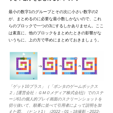
最小の数字1のグループとその次に小さい数字の2
が、まとめるのに必要な最小数しかないので、これ
らのブロックで一つの3にするしかありません。ここ
は素直に、他のブロックをまとめたときの影響がな
いうちに、上の方で早めにまとめておきましょう。
「ゲット10プラス」（「ポンタのゲームボックス
２」[運営会社：ＧＭＯメディア株式会社]）でのステ
ージ61の個人的プレイ画面のスクリーンショットを
切り抜いて、順番に並べて引用者によって説明を加
えた図。（ヒント1）（2022－01－18撮影・2022-