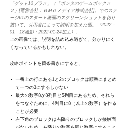
「ゲット10プラス」（「ポンタのゲームボックス
２」[運営会社：ＧＭＯメディア株式会社]）でのステ
ージ61のスタート画面のスクリーンショットを切り
抜いて、引用者によって説明を加えた図。（2022－
01－18撮影・2022-01-24加工）。
上の画像では、説明を詰め込み過ぎて、分かりにく
くなっているかもしれない。
攻略ポイントを箇条書きにすると、
一番上の行にある1と2のブロックは順番にまとめ
て一つの3にするしかない
最大の数字8が3列目と5列目にあるため、それら
をつなぐために、4列目に8（以上の数字）を作る
ことが必要
左下角のブロックは右隣りのブロックしか接触面
がないため、右隣りの数字を同じ数字にすること