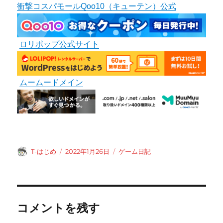
衝撃コスパモールQoo10（キューテン）公式
ロリポップ公式サイト
ムームードメイン
投
投
カ
T-はじめ
2022年1月26日
ゲーム日記
稿
稿
テ
者
日:
ゴ
リ
ー
コメントを残す