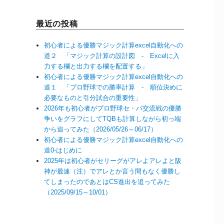
最近の投稿
初心者による優勝マジック計算excel自動化への
道２ 「マジック計算の設計図 - Excelに入
力する欄と出力する欄を配置する」
初心者による優勝マジック計算excel自動化への
道１ 「プロ野球での勝率計算 - 順位決めに
必要なものと引分試合の重要性」
2026年も初心者がプロ野球セ・パ交流戦の優勝
争いをグラフにしてTQBも計算しながら初っ端
から追ってみた（2026/05/26～06/17）
初心者による優勝マジック計算excel自動化への
道0-はじめに
2025年は初心者がセリーグがアレよアレよと阪
神が最速（注）でアレとか言う間もなく優勝し
てしまったのであとはCS進出を追ってみた
（2025/09/15～10/01）