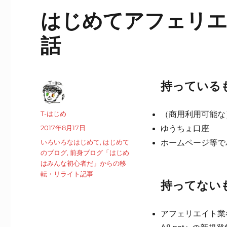
はじめてアフェリエイ
話
持っている
投
T-はじめ
（商用利用可能な
稿
投
2017年8月17日
ゆうちょ口座
者
稿
カ
いろいろなはじめて
,
はじめて
ホームページ等で
日:
テ
のブログ
,
前身ブログ「はじめ
ゴ
はみんな初心者だ」からの移
リ
転・リライト記事
持ってない
ー
アフェリエイト業