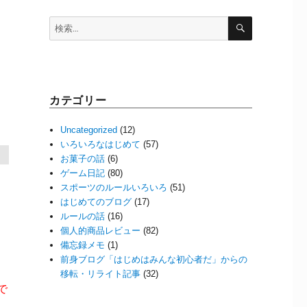
検
検
索
索:
カテゴリー
Uncategorized
(12)
いろいろなはじめて
(57)
お菓子の話
(6)
ゲーム日記
(80)
スポーツのルールいろいろ
(51)
はじめてのブログ
(17)
ルールの話
(16)
個人的商品レビュー
(82)
備忘録メモ
(1)
前身ブログ「はじめはみんな初心者だ」からの
ェ
移転・リライト記事
(32)
で