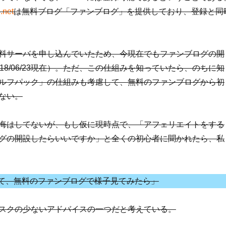
.net
は無料ブログ「ファンブログ」を提供しており、登録と同
料サーバを申し込んでいたため、今現在でもファンブログの開
18/06/23現在）。ただ、この仕組みを知っていたら、のちに知
ルフパック」の仕組みも考慮して、無料のファンブログから初
ない。
悔はしてないが、もし仮に現時点で、「アフェリエイトをする
グの開設したらいいですか」と全くの初心者に聞かれたら、私
て、無料のファンブログで様子見てみたら」
スクの少ないアドバイスの一つだと考えている。