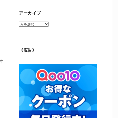
い
アーカイブ
ア
ー
カ
イ
ブ
《広告》
付