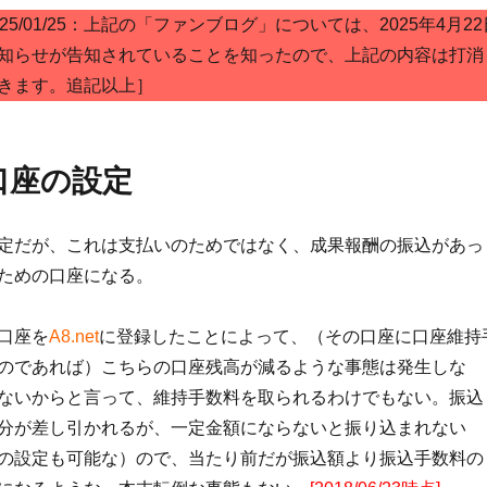
25/01/25：上記の「ファンブログ」については、2025年4月22
知らせが告知されていることを知ったので、上記の内容は打消
きます。追記以上］
口座の設定
定だが、これは支払いのためではなく、成果報酬の振込があっ
ための口座になる。
口座を
A8.net
に登録したことによって、（その口座に口座維持
のであれば）こちらの口座残高が減るような事態は発生しな
ないからと言って、維持手数料を取られるわけでもない。振込
分が差し引かれるが、一定金額にならないと振り込まれない
の設定も可能な）ので、当たり前だが振込額より振込手数料の