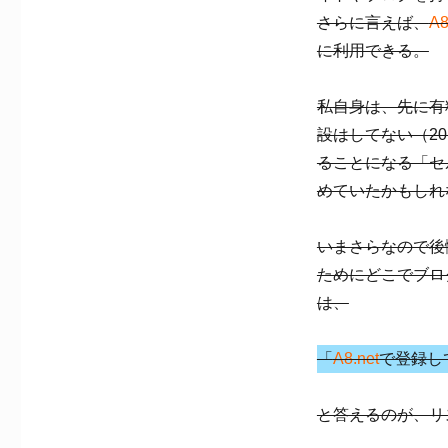
さらに言えば、
A8
に利用できる。
私自身は、先に有
設はしてない（20
ることになる「セ
めていたかもしれ
いまさらなので後
ためにどこでブロ
は、
「
A8.net
で登録し
と答えるのが、リ