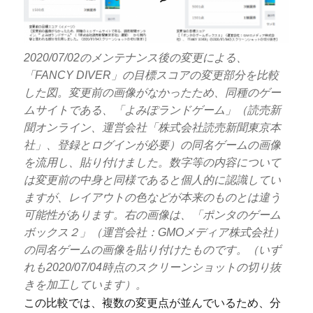
2020/07/02のメンテナンス後の変更による、
「FANCY DIVER」の目標スコアの変更部分を比較
した図。変更前の画像がなかったため、同種のゲー
ムサイトである、「よみぽランドゲーム」（読売新
聞オンライン、運営会社「株式会社読売新聞東京本
社」、登録とログインが必要）の同名ゲームの画像
を流用し、貼り付けました。数字等の内容について
は変更前の中身と同様であると個人的に認識してい
ますが、レイアウトの色などが本来のものとは違う
可能性があります。右の画像は、「ポンタのゲーム
ボックス２」（運営会社：GMOメディア株式会社）
の同名ゲームの画像を貼り付けたものです。（いず
れも2020/07/04時点のスクリーンショットの切り抜
きを加工しています）。
この比較では、複数の変更点が並んでいるため、分