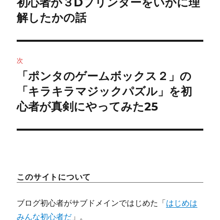
初心者が３Dプリンターをいかに理
前
の
解したかの話
ナ
投
ビ
稿:
ゲ
次
「ポンタのゲームボックス２」の
次
ー
の
「キラキラマジックパズル」を初
シ
投
心者が真剣にやってみた25
稿:
ョ
ン
このサイトについて
ブログ初心者がサブドメインではじめた「
はじめは
みんな初心者だ
」。