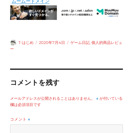
ムームードメイン
投
投
カ
T-はじめ
2020年7月4日
ゲーム日記
,
個人的商品レビュ
稿
稿
テ
ー
者
日:
ゴ
リ
ー
コメントを残す
※
メールアドレスが公開されることはありません。
が付いている
欄は必須項目です
コメント
※