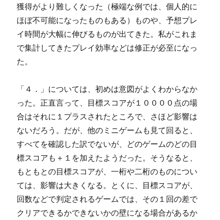
獲得がより難しくなった（極端な例では、個人的に
ほぼ不可能になったものもある）ものや、予想プレ
イ時間が大幅に伸びるものが出てきた。私がこれま
で集計してきたプレイ効率などは修正が必至になっ
た。
「４．」については、初めは意図がよくわからなか
った。正直言って、目標スコアが１００００点の場
合はそれに１プラスされたところで、さほど影響は
ないだろう。だが、他のミニゲームも見て回ると、
すべてを確認した訳でないが、どのゲームのどの目
標スコアも＋１を加えたようだった。そうなると、
もともとの目標スコアが、一桁や二桁のものについ
ては、影響は大きくなる。とくに、目標スコアが、
回数などで判定されるゲームでは、その１回の差で
クリアできるかできないかの壁になる場合があるか