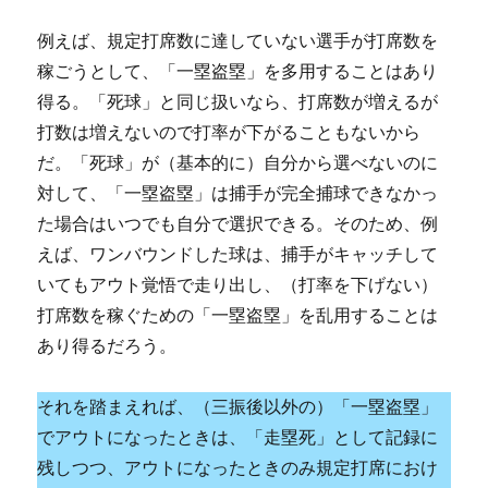
例えば、規定打席数に達していない選手が打席数を
稼ごうとして、「一塁盗塁」を多用することはあり
得る。「死球」と同じ扱いなら、打席数が増えるが
打数は増えないので打率が下がることもないから
だ。「死球」が（基本的に）自分から選べないのに
対して、「一塁盗塁」は捕手が完全捕球できなかっ
た場合はいつでも自分で選択できる。そのため、例
えば、ワンバウンドした球は、捕手がキャッチして
いてもアウト覚悟で走り出し、（打率を下げない）
打席数を稼ぐための「一塁盗塁」を乱用することは
あり得るだろう。
それを踏まえれば、（三振後以外の）「一塁盗塁」
でアウトになったときは、「走塁死」として記録に
残しつつ、アウトになったときのみ規定打席におけ