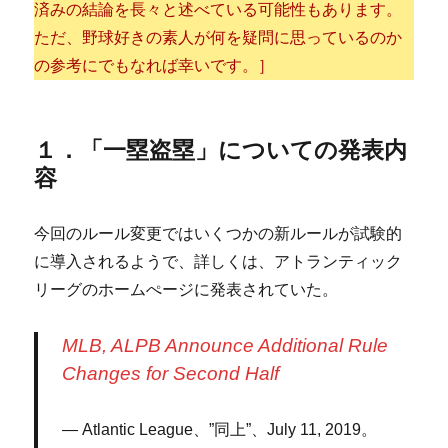
済みの結論を長々と述べている可能性もあります。
ただ、野球好きの素人が何を疑問に思っているのか
の参考にでもなれば幸いです。］
１．「一塁盗塁」についての発表内
容
今回のルール変更ではいくつかの新ルールが試験的
に導入されるようで、詳しくは、アトランティック
リーグのホームぺージに発表されていた。
MLB, ALPB Announce Additional Rule
Changes for Second Half
Atlantic League、”同上”、
July 11, 2019
。