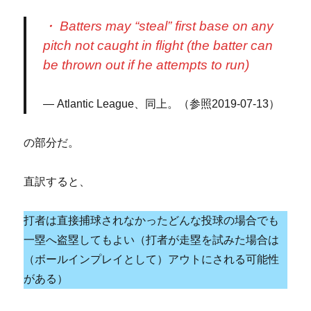
・ Batters may “steal” first base on any
pitch not caught in flight (the batter can
be thrown out if he attempts to run)
Atlantic League、同上。（参照2019-07-13）
の部分だ。
直訳すると、
打者は直接捕球されなかったどんな投球の場合でも
一塁へ盗塁してもよい（打者が走塁を試みた場合は
（ボールインプレイとして）アウトにされる可能性
がある）