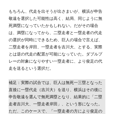
もちろん、代走を出そうが出さまいが、横浜が申告
敬遠を選択した可能性は高く、結局、同じように無
死満塁になっていたかもしれない。だがその場合
は、満塁になってから、二塁走者と一塁走者の代走
の選択が同時にできるため、巨人の場合で言えば、
二塁走者を岸田、一塁走者を吉川大、とする、実際
とは逆の代走の配置が可能になっていた。ダブルプ
レーの対象になりやすい一塁走者に、より俊足の代
走を送るという選択だ。
補足：実際の試合では、巨人は無死一三塁となった
直後に一塁代走（吉川大）を送り、横浜はその後に
申告敬遠を選んで無死満塁となり、結果的に「二塁
走者吉川大、一塁走者岸田」、という形になった。
ただ、このケースで、「一塁走者の方により俊足の