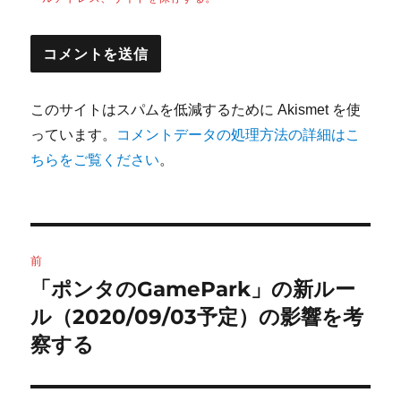
このサイトはスパムを低減するために Akismet を使
っています。
コメントデータの処理方法の詳細はこ
ちらをご覧ください
。
投
前
稿
「ポンタのGamePark」の新ルー
前
の
ル（2020/09/03予定）の影響を考
ナ
投
察する
ビ
稿:
ゲ