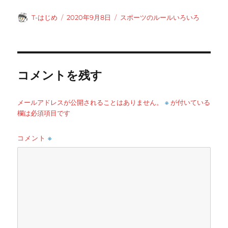
投
投
カ
T-はじめ
2020年9月8日
スポーツのルールいろいろ
稿
稿
テ
者
日:
ゴ
リ
ー
コメントを残す
※
メールアドレスが公開されることはありません。
が付いている
欄は必須項目です
コメント
※