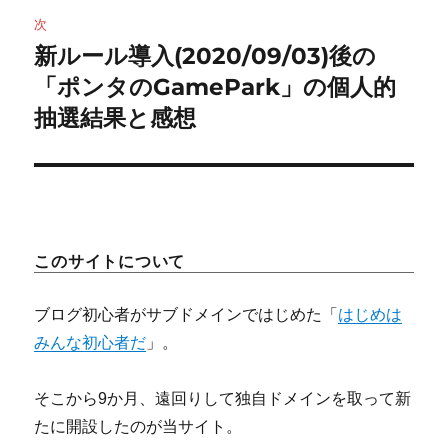
次
ー
新ルール導入(2020/09/03)後の
次
シ
の
「ポンタのGamePark」の個人的
投
ョ
抽選結果と感想
稿:
ン
このサイトについて
ブログ初心者がサブドメインではじめた「
はじめは
みんな初心者だ
」。
そこから9か月、遠回りして独自ドメインを取って新
たに開設したのが当サイト。