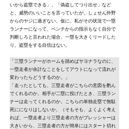
いから盗塁できる」、「偽盗してつり出せ」など
と、威勢のいいことを言っていたが、しょせん外野
からのヤジに過ぎない。仮に、私がその状況で一塁
ランナーになって、ベンチからの指示もなく自分で
判断しろと言われた場合、一塁を大きくリードした
り、盗塁をする自信はない。
「三塁ランナーがホームを踏めばサヨナラなのに、
一塁走者が余計なことをしてアウトになって流れが
変わったらどうするのか。」
「走ったとしても、三塁走者がこちらの意図を酌ん
でくれるのか。相手が二塁に投げたとき、三塁ラン
ナーは走ってくれるのか。こちらの単独走塁で無駄
死にになりはしないか。（そもそも、よくよく考え
れば、一塁走者より三塁走者の方がプレッシャーは
大きいから、三塁走者の方が簡単にはスタート切れ