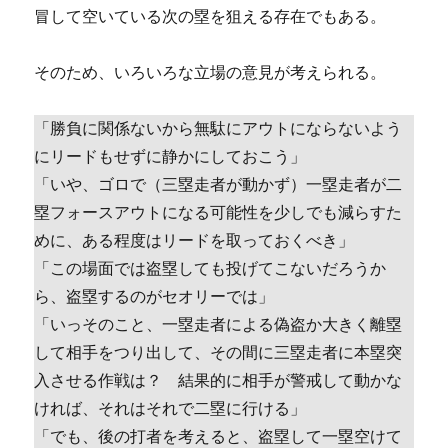
冒して空いている次の塁を狙える存在でもある。
そのため、いろいろな立場の意見が考えられる。
「勝負に関係ないから無駄にアウトにならないよう
にリードもせずに静かにしておこう」
「いや、ゴロで（三塁走者が動かず）一塁走者が二
塁フォースアウトになる可能性を少しでも減らすた
めに、ある程度はリードを取っておくべき」
「この場面では盗塁しても投げてこないだろうか
ら、盗塁するのがセオリーでは」
「いっそのこと、一塁走者による偽盗か大きく離塁
して相手をつり出して、その間に三塁走者に本塁突
入させる作戦は？ 結果的に相手が警戒して動かな
ければ、それはそれで二塁に行ける」
「でも、後の打者を考えると、盗塁して一塁空けて