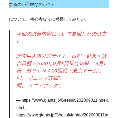
するのが正解なのか？）
について、初心者なりに考察してみたい。
今回の試合内容について参照したのは主
に、
読売巨人軍公式サイト、日程・結果＞試
合日程＞2020年9月1日試合結果、”9月1
日 対ＤｅＮＡ10回戦・東京ドーム”。
同、”イニング詳細”。
同、”スコアブック”。
https://www.giants.jp/G/result/202009011index.
html、
https://www.giants.jp/G/result/inning/202009011in