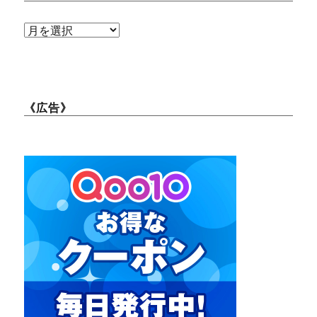
ア
ー
カ
イ
《広告》
ブ