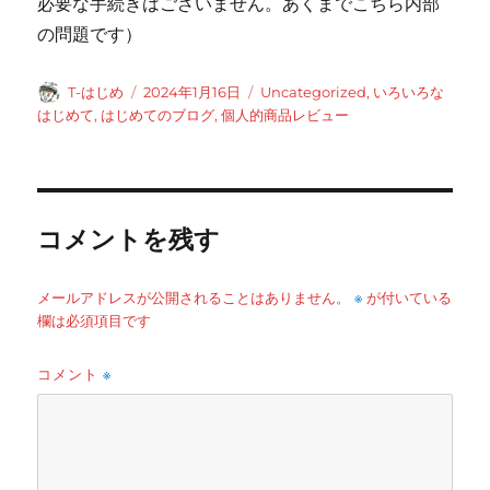
必要な手続きはございません。あくまでこちら内部
の問題です）
投
投
カ
T-はじめ
2024年1月16日
Uncategorized
,
いろいろな
稿
稿
テ
はじめて
,
はじめてのブログ
,
個人的商品レビュー
者
日:
ゴ
リ
ー
コメントを残す
※
メールアドレスが公開されることはありません。
が付いている
欄は必須項目です
コメント
※