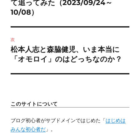
投
て追ってみた（2023/09/24～
ビ
稿:
10/08）
ゲ
ー
次
シ
松本人志と森脇健児、いま本当に
次
ョ
の
「オモロイ」のはどっちなのか？
投
ン
稿:
このサイトについて
ブログ初心者がサブドメインではじめた「
はじめは
みんな初心者だ
」。